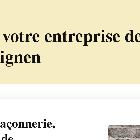
otre entreprise d
ignen
çonnerie,
 de