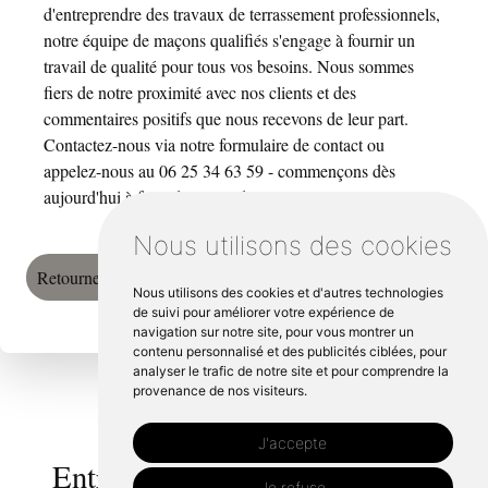
d'entreprendre des travaux de terrassement professionnels,
notre équipe de maçons qualifiés s'engage à fournir un
travail de qualité pour tous vos besoins. Nous sommes
fiers de notre proximité avec nos clients et des
commentaires positifs que nous recevons de leur part.
Contactez-nous via notre formulaire de contact ou
appelez-nous au 06 25 34 63 59 - commençons dès
aujourd'hui à faire du projet de vos rêves une réalité !
Nous utilisons des cookies
Retourner vers em-maconnerie.fr
Nous utilisons des cookies et d'autres technologies
de suivi pour améliorer votre expérience de
navigation sur notre site, pour vous montrer un
contenu personnalisé et des publicités ciblées, pour
analyser le trafic de notre site et pour comprendre la
provenance de nos visiteurs.
J'accepte
Entreprise de maçonnerie
Je refuse