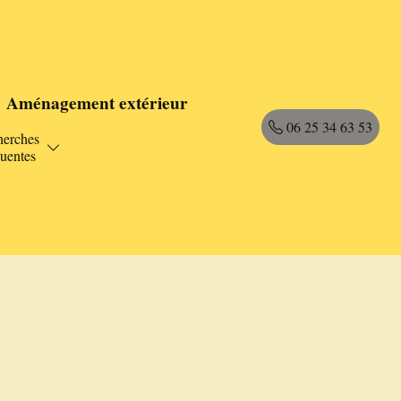
Aménagement extérieur
06 25 34 63 53
herches
quentes